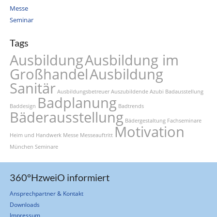
Messe
Seminar
Tags
Ausbildung
Ausbildung im
Großhandel
Ausbildung
Sanitär
Ausbildungsbetreuer
Auszubildende
Azubi
Badausstellung
Badplanung
Baddesign
Badtrends
Bäderausstellung
Bädergestaltung
Fachseminare
Motivation
Heim und Handwerk
Messe
Messeauftritt
München
Seminare
360°HzweiO informiert
Ansprechpartner & Kontakt
Downloads
Impressum