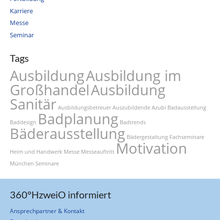
Karriere
Messe
Seminar
Tags
Ausbildung
Ausbildung im
Großhandel
Ausbildung
Sanitär
Ausbildungsbetreuer
Auszubildende
Azubi
Badausstellung
Badplanung
Baddesign
Badtrends
Bäderausstellung
Bädergestaltung
Fachseminare
Motivation
Heim und Handwerk
Messe
Messeauftritt
München
Seminare
360°HzweiO informiert
Ansprechpartner & Kontakt