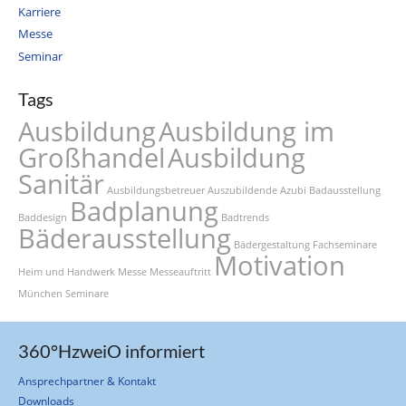
Karriere
Messe
Seminar
Tags
Ausbildung
Ausbildung im
Großhandel
Ausbildung
Sanitär
Ausbildungsbetreuer
Auszubildende
Azubi
Badausstellung
Badplanung
Baddesign
Badtrends
Bäderausstellung
Bädergestaltung
Fachseminare
Motivation
Heim und Handwerk
Messe
Messeauftritt
München
Seminare
360°HzweiO informiert
Ansprechpartner & Kontakt
Downloads